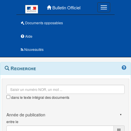
Menu principal
Bulletin Officiel
Toggle navigatio
Documents opposables
Aide
Nouveautés
Navigation
Menu
Recherche
contextuel
et
outils
annexes
dans le texte intégral des documents
entre le