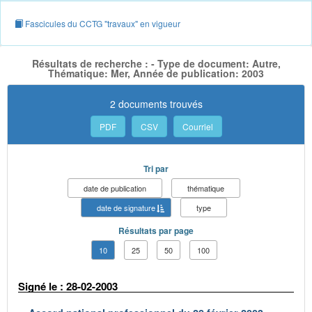
Fascicules du CCTG "travaux" en vigueur
Résultats de recherche : - Type de document: Autre,
Thématique: Mer, Année de publication: 2003
2 documents trouvés
PDF
CSV
Courriel
Tri par
date de publication
thématique
date de signature
type
Résultats par page
10
25
50
100
Signé le : 28-02-2003