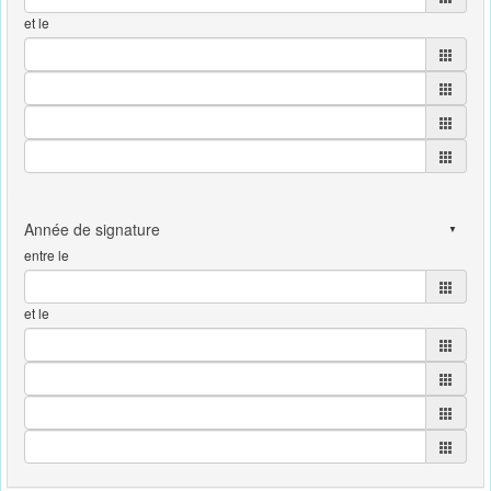
et le
entre le
et le