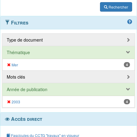
Rechercher
Filtres
Type de document
Thématique
Mer
4
Mots clés
Année de publication
2003
4
Accès direct
Fascicules du CCTG "travaux" en vigueur