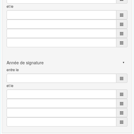
et le
entre le
et le