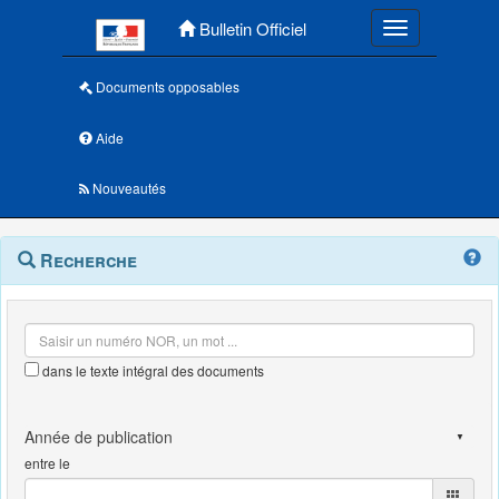
Menu principal
Bulletin Officiel
Toggle navigatio
Documents opposables
Aide
Nouveautés
Navigation
Menu
Recherche
contextuel
et
outils
annexes
dans le texte intégral des documents
entre le