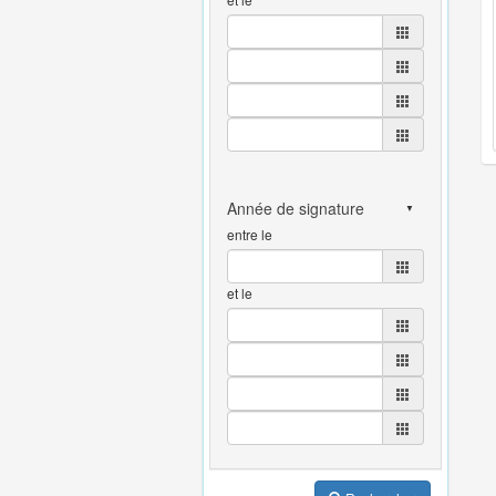
entre le
et le