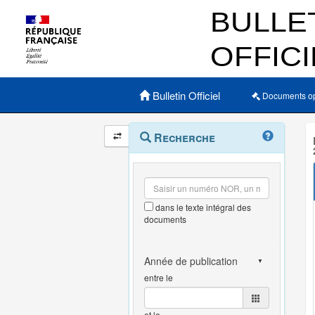
Menu principal
Bulletin Officiel
Documents o
Navigation
Menu
Recherche
contextuel
et
outils
annexes
dans le texte intégral des
documents
entre le
et le