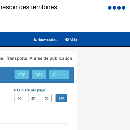
Menu
d'accessi
Nouveautés
Aide
e: Transports, Année de publication:
PDF
CSV
Courriel
Résultats par page
10
25
50
100