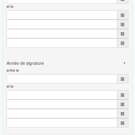
et le
entre le
et le