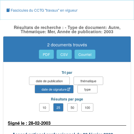
Fascicules du CCTG "travaux" en vigueur
Résultats de recherche : - Type de document: Autre,
Thématique: Mer, Année de publication: 2003
2 documents trouvés
PDF
CSV
Courriel
Tri par
date de publication
thématique
date de signature
type
Résultats par page
10
25
50
100
Signé le : 28-02-2003