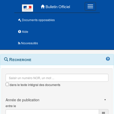
Menu principal
Bulletin Officiel
Toggle navigatio
Documents opposables
Aide
Nouveautés
Navigation
Menu
Recherche
contextuel
et
outils
annexes
dans le texte intégral des documents
entre le