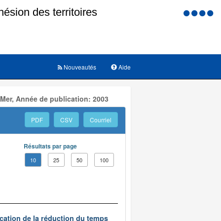
Menu
d'accessi
Nouveautés
Aide
 Mer, Année de publication: 2003
PDF
CSV
Courriel
Résultats par page
10
25
50
100
ication de la réduction du temps