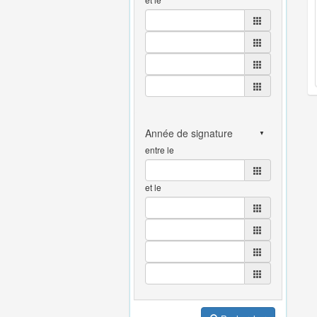
entre le
et le