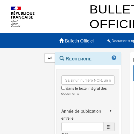
Menu principal
Bulletin Officiel
Documents o
Navigation
Menu
Recherche
contextuel
et
outils
annexes
dans le texte intégral des
documents
entre le
et le