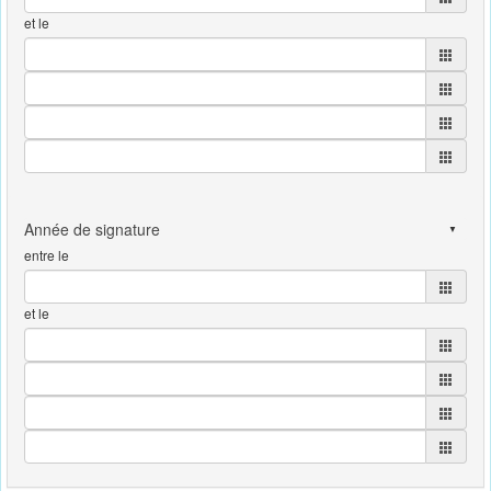
et le
entre le
et le