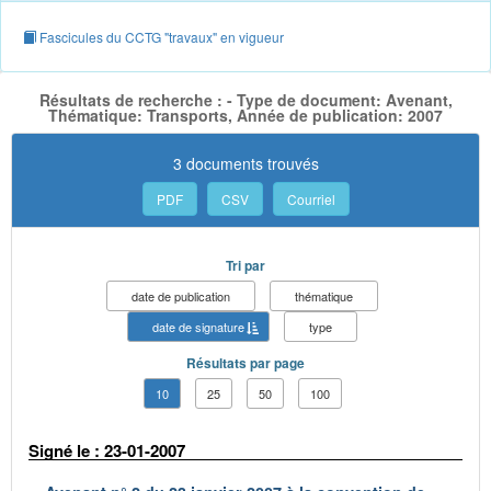
Fascicules du CCTG "travaux" en vigueur
Résultats de recherche : - Type de document: Avenant,
Thématique: Transports, Année de publication: 2007
3 documents trouvés
PDF
CSV
Courriel
Tri par
date de publication
thématique
date de signature
type
Résultats par page
10
25
50
100
Signé le : 23-01-2007