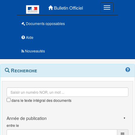
Menu principal
Bulletin Officiel
Toggle navigatio
Documents opposables
Aide
Nouveautés
Navigation
Menu
Recherche
contextuel
et
outils
annexes
dans le texte intégral des documents
entre le