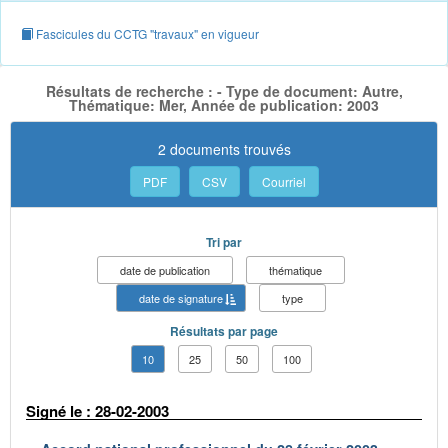
Fascicules du CCTG "travaux" en vigueur
Résultats de recherche : - Type de document: Autre,
Thématique: Mer, Année de publication: 2003
2 documents trouvés
PDF
CSV
Courriel
Tri par
date de publication
thématique
date de signature
type
Résultats par page
10
25
50
100
Signé le : 28-02-2003