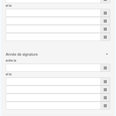
et le
entre le
et le