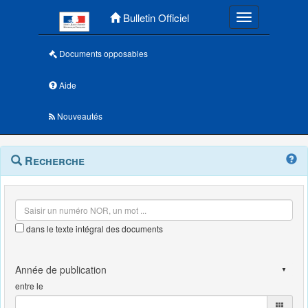
Menu principal
Bulletin Officiel
Toggle navigatio
Documents opposables
Aide
Nouveautés
Navigation
Menu
Recherche
contextuel
et
outils
annexes
dans le texte intégral des documents
entre le