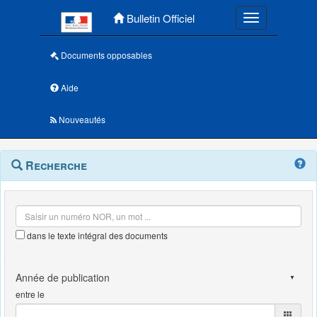
Menu principal
Bulletin Officiel
Toggle navigatio
Documents opposables
Aide
Nouveautés
Navigation
Menu
Recherche
contextuel
et
outils
annexes
dans le texte intégral des documents
entre le