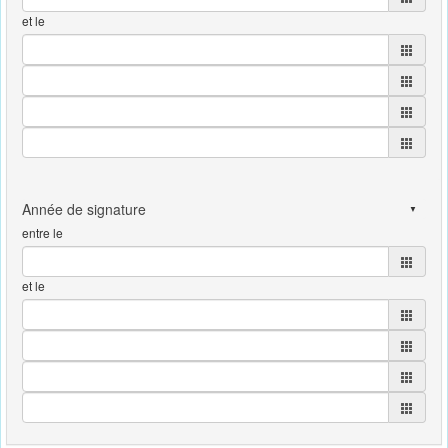
et le
entre le
et le