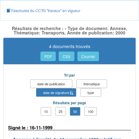
Fascicules du CCTG "travaux" en vigueur
Résultats de recherche : - Type de document: Annexe,
Thématique: Transports, Année de publication: 2000
4 documents trouvés
PDF
CSV
Courriel
Tri par
date de publication
thématique
date de signature
type
Résultats par page
10
25
50
100
Signé le : 16-11-1999