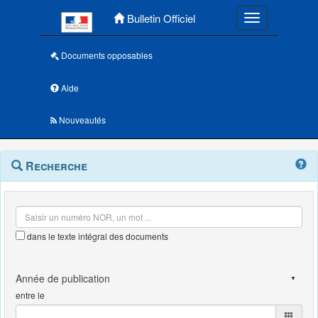
Menu principal
Bulletin Officiel
Toggle navigatio
Documents opposables
Aide
Nouveautés
Navigation
Menu
Recherche
contextuel
et
outils
annexes
dans le texte intégral des documents
entre le