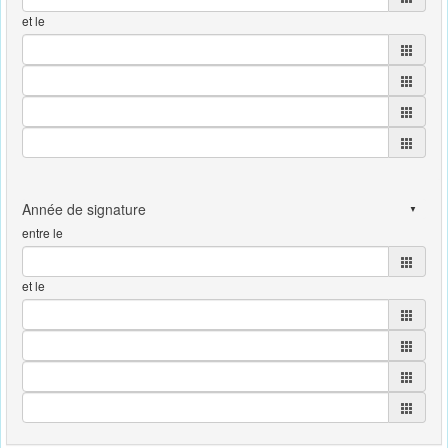
et le
entre le
et le