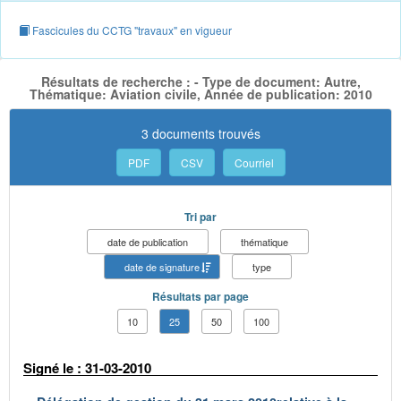
Fascicules du CCTG "travaux" en vigueur
Résultats de recherche : - Type de document: Autre,
Thématique: Aviation civile, Année de publication: 2010
3 documents trouvés
PDF
CSV
Courriel
Tri par
date de publication
thématique
date de signature
type
Résultats par page
10
25
50
100
Signé le : 31-03-2010