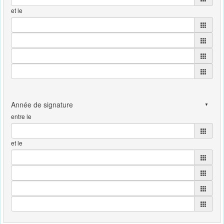
et le
entre le
et le