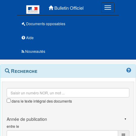
Menu principal
Bulletin Officiel
Toggle navigatio
Documents opposables
Aide
Nouveautés
Navigation
Menu
Recherche
contextuel
et
outils
annexes
dans le texte intégral des documents
entre le