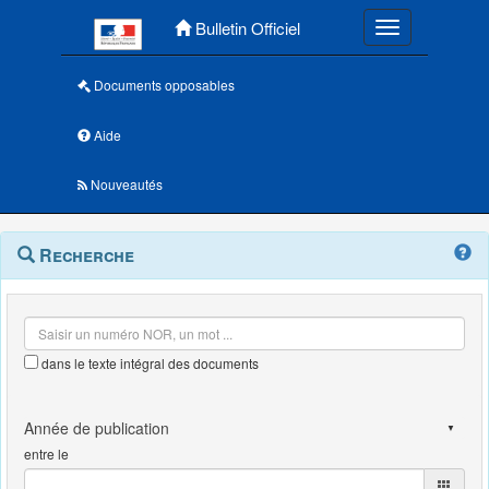
Menu principal
Bulletin Officiel
Toggle navigatio
Documents opposables
Aide
Nouveautés
Navigation
Menu
Recherche
contextuel
et
outils
annexes
dans le texte intégral des documents
entre le