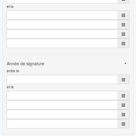
et le
entre le
et le