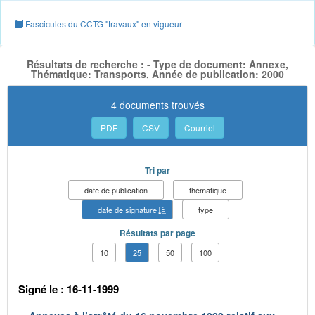
Fascicules du CCTG "travaux" en vigueur
Résultats de recherche : - Type de document: Annexe,
Thématique: Transports, Année de publication: 2000
4 documents trouvés
PDF
CSV
Courriel
Tri par
date de publication
thématique
date de signature
type
Résultats par page
10
25
50
100
Signé le : 16-11-1999