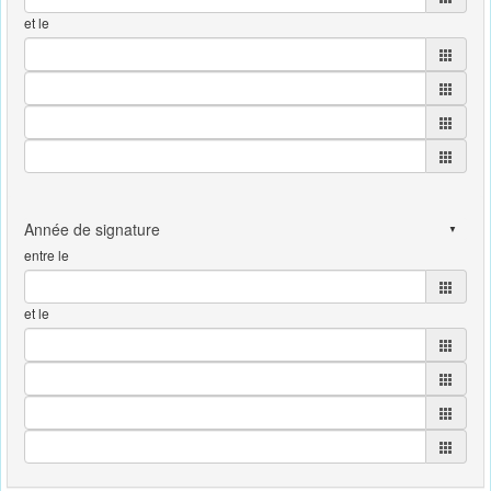
et le
entre le
et le