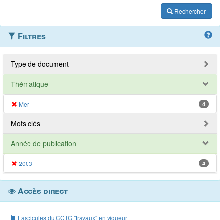
Rechercher
Filtres
Type de document
Thématique
Mer
4
Mots clés
Année de publication
2003
4
Accès direct
Fascicules du CCTG "travaux" en vigueur