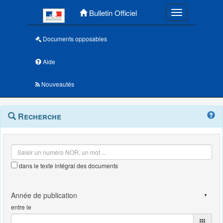
Menu principal
Bulletin Officiel
Toggle navigatio
Documents opposables
Aide
Nouveautés
Navigation
Menu
Recherche
contextuel
et
outils
annexes
dans le texte intégral des documents
entre le