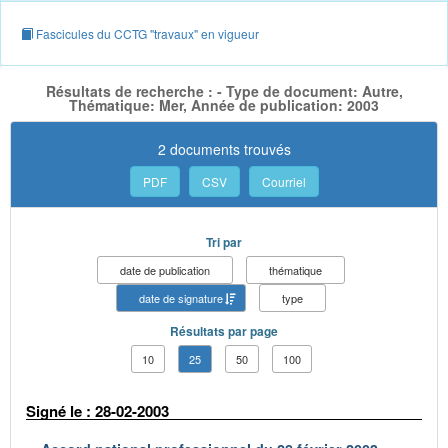
Fascicules du CCTG "travaux" en vigueur
Résultats de recherche : - Type de document: Autre,
Thématique: Mer, Année de publication: 2003
2 documents trouvés
PDF
CSV
Courriel
Tri par
date de publication
thématique
date de signature
type
Résultats par page
10
25
50
100
Signé le : 28-02-2003