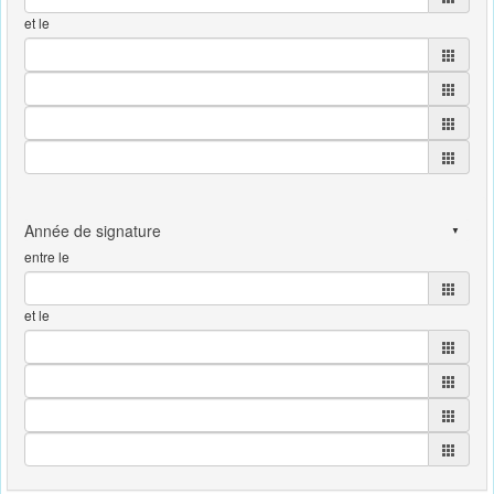
et le
entre le
et le