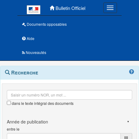
Menu principal
Bulletin Officiel
Toggle navigatio
Documents opposables
Aide
Nouveautés
Navigation
Menu
Recherche
contextuel
et
outils
annexes
dans le texte intégral des documents
entre le