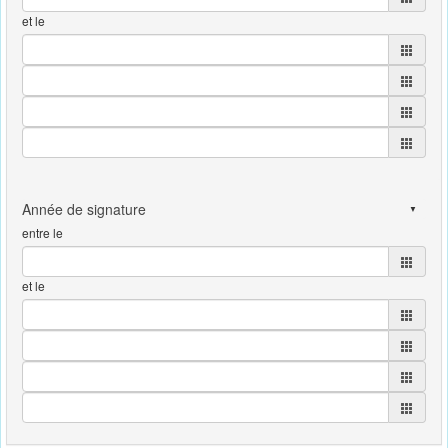
et le
entre le
et le