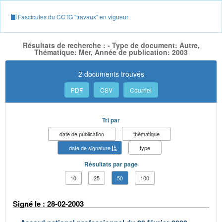
Fascicules du CCTG "travaux" en vigueur
Résultats de recherche : - Type de document: Autre,
Thématique: Mer, Année de publication: 2003
2 documents trouvés
PDF
CSV
Courriel
Tri par
date de publication
thématique
date de signature
type
Résultats par page
10
25
50
100
Signé le : 28-02-2003