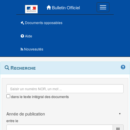
Menu principal
Bulletin Officiel
Toggle navigatio
Documents opposables
Aide
Nouveautés
Navigation
Menu
Recherche
contextuel
et
outils
annexes
dans le texte intégral des documents
entre le