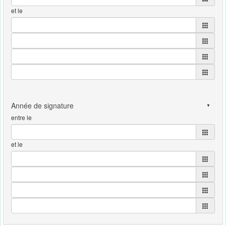
et le
entre le
et le