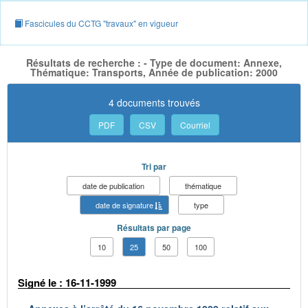
Fascicules du CCTG "travaux" en vigueur
Résultats de recherche : - Type de document: Annexe,
Thématique: Transports, Année de publication: 2000
4 documents trouvés
PDF
CSV
Courriel
Tri par
date de publication
thématique
date de signature
type
Résultats par page
10
25
50
100
Signé le : 16-11-1999