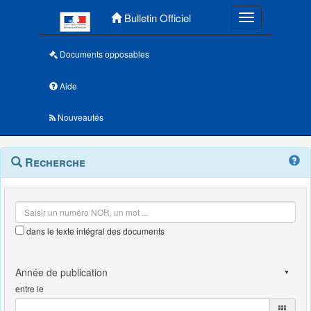
Menu principal
Bulletin Officiel
Toggle navigatio
Documents opposables
Aide
Nouveautés
Navigation
Menu
Recherche
contextuel
et
outils
annexes
dans le texte intégral des documents
entre le