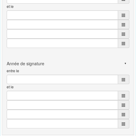
et le
entre le
et le