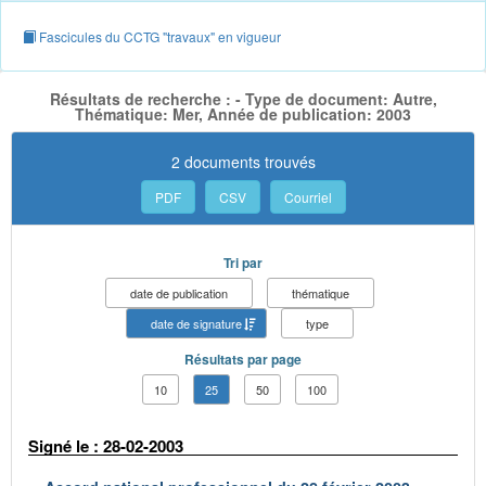
Fascicules du CCTG "travaux" en vigueur
Résultats de recherche : - Type de document: Autre,
Thématique: Mer, Année de publication: 2003
2 documents trouvés
PDF
CSV
Courriel
Tri par
date de publication
thématique
date de signature
type
Résultats par page
10
25
50
100
Signé le : 28-02-2003