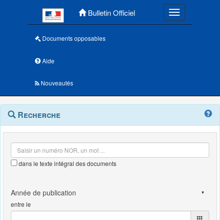
Menu principal
Bulletin Officiel
Toggle navigatio
Documents opposables
Aide
Nouveautés
Navigation
Menu
Recherche
contextuel
et
outils
annexes
dans le texte intégral des documents
entre le