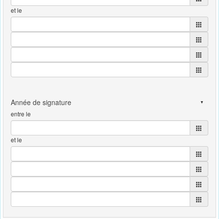
et le
entre le
et le