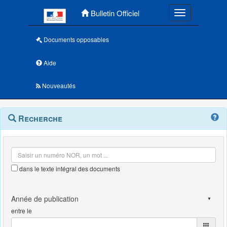
Menu principal
Bulletin Officiel
Toggle navigatio
Documents opposables
Aide
Nouveautés
Navigation
Menu
Recherche
contextuel
et
outils
annexes
dans le texte intégral des documents
entre le