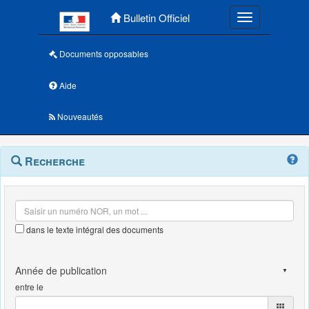
Menu principal
Bulletin Officiel
Toggle navigatio
Documents opposables
Aide
Nouveautés
Navigation
Menu
Recherche
contextuel
et
outils
annexes
dans le texte intégral des documents
entre le