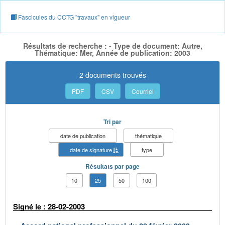
Fascicules du CCTG "travaux" en vigueur
Résultats de recherche : - Type de document: Autre,
Thématique: Mer, Année de publication: 2003
2 documents trouvés
PDF
CSV
Courriel
Tri par
date de publication
thématique
date de signature
type
Résultats par page
10
25
50
100
Signé le : 28-02-2003