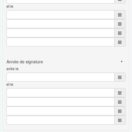
et le
entre le
et le