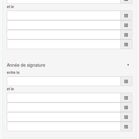
et le
entre le
et le