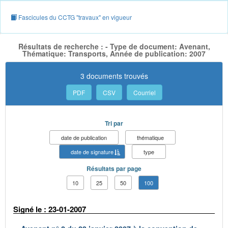
Fascicules du CCTG "travaux" en vigueur
Résultats de recherche : - Type de document: Avenant,
Thématique: Transports, Année de publication: 2007
3 documents trouvés
PDF
CSV
Courriel
Tri par
date de publication
thématique
date de signature
type
Résultats par page
10
25
50
100
Signé le : 23-01-2007