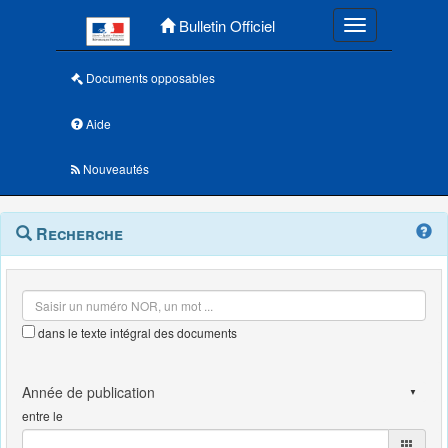
Menu principal
Bulletin Officiel
Toggle navigatio
Documents opposables
Aide
Nouveautés
Navigation
Menu
Recherche
contextuel
et
outils
annexes
dans le texte intégral des documents
entre le