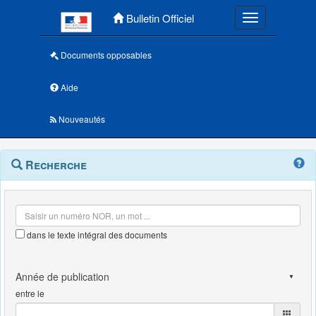
Menu principal
Bulletin Officiel
Toggle navigatio
Documents opposables
Aide
Nouveautés
Navigation
Menu
Recherche
contextuel
et
outils
annexes
dans le texte intégral des documents
entre le