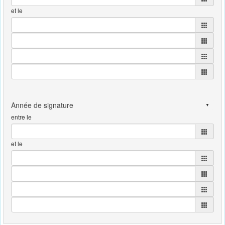
et le
entre le
et le