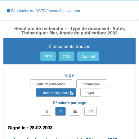
Fascicules du CCTG "travaux" en vigueur
Résultats de recherche : - Type de document: Autre,
Thématique: Mer, Année de publication: 2003
2 documents trouvés
PDF
CSV
Courriel
Tri par
date de publication
thématique
date de signature
type
Résultats par page
10
25
50
100
Signé le : 28-02-2003