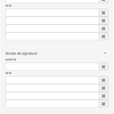
et le
entre le
et le