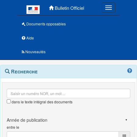
Menu principal
Bulletin Officiel
Toggle navigatio
Documents opposables
Aide
Nouveautés
Navigation
Menu
Recherche
contextuel
et
outils
annexes
dans le texte intégral des documents
entre le