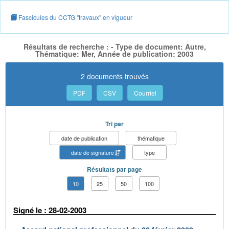
Fascicules du CCTG "travaux" en vigueur
Résultats de recherche : - Type de document: Autre,
Thématique: Mer, Année de publication: 2003
2 documents trouvés
PDF
CSV
Courriel
Tri par
date de publication
thématique
date de signature
type
Résultats par page
10
25
50
100
Signé le : 28-02-2003