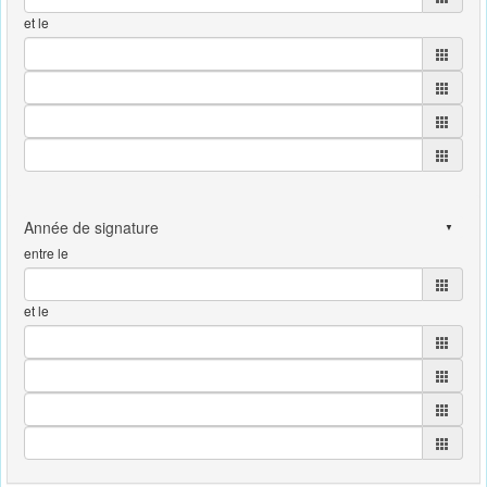
et le
entre le
et le