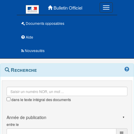
Menu principal
Bulletin Officiel
Toggle navigatio
Documents opposables
Aide
Nouveautés
Navigation
Menu
Recherche
contextuel
et
outils
annexes
dans le texte intégral des documents
entre le