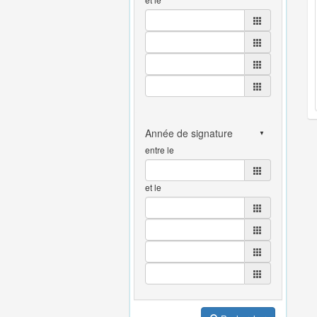
entre le
et le