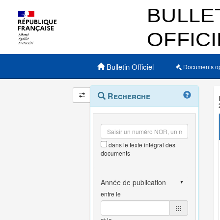
Menu principal
Bulletin Officiel
Documents o
Navigation
Menu
Recherche
contextuel
et
outils
annexes
dans le texte intégral des
documents
entre le
et le