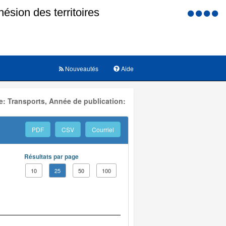
Menu
d'accessi
Nouveautés
Aide
: Transports, Année de publication:
PDF
CSV
Courriel
Résultats par page
10
25
50
100