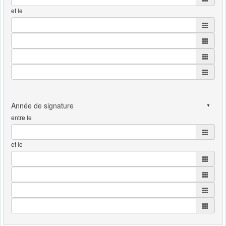
et le
entre le
et le