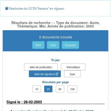
Fascicules du CCTG "travaux" en vigueur
Résultats de recherche : - Type de document: Autre,
Thématique: Mer, Année de publication: 2003
2 documents trouvés
PDF
CSV
Courriel
Tri par
date de publication
thématique
date de signature
type
Résultats par page
10
25
50
100
Signé le : 28-02-2003