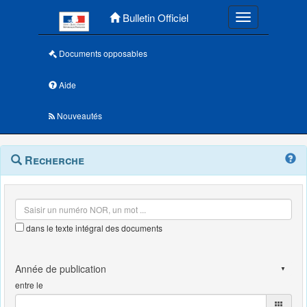
Menu principal
Bulletin Officiel
Toggle navigatio
Documents opposables
Aide
Nouveautés
Navigation
Menu
Recherche
contextuel
et
outils
annexes
dans le texte intégral des documents
entre le