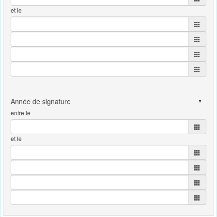
et le
entre le
et le