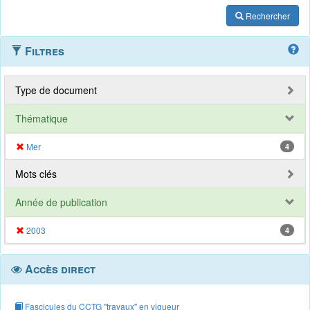
Rechercher
Filtres
Type de document
Thématique
Mer
4
Mots clés
Année de publication
2003
4
Accès direct
Fascicules du CCTG "travaux" en vigueur