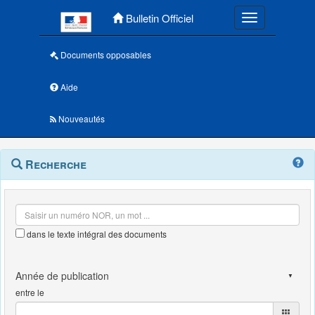
Menu principal
Bulletin Officiel
Toggle navigatio
Documents opposables
Aide
Nouveautés
Navigation
Menu
Recherche
contextuel
et
outils
annexes
dans le texte intégral des documents
entre le