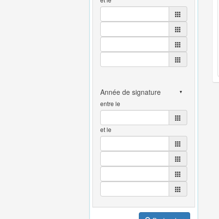
entre le
et le