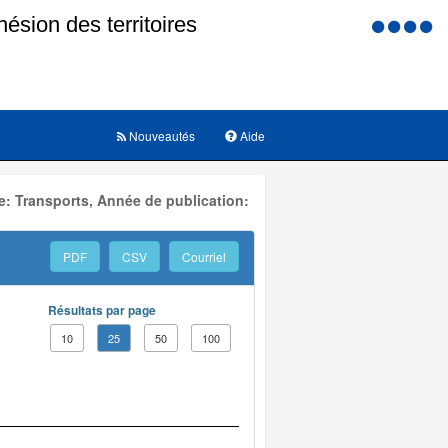
Menu
d'accessi
Nouveautés
Aide
: Transports, Année de publication:
PDF
CSV
Courriel
Résultats par page
10
25
50
100