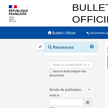
Menu principal
Bulletin Officiel
Documents o
Navigation
Menu
Recherche
contextuel
et
outils
annexes
dans le texte intégral des
documents
entre le
et le