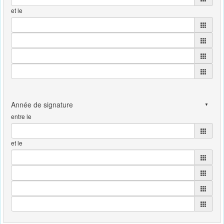
et le
entre le
et le