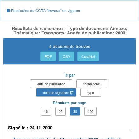
Fascicules du CCTG "travaux" en vigueur
Résultats de recherche : - Type de document: Annexe,
Thématique: Transports, Année de publication: 2000
4 documents trouvés
PDF
CSV
Courriel
Tri par
date de publication
thématique
date de signature
type
Résultats par page
10
25
50
100
Signé le : 24-11-2000