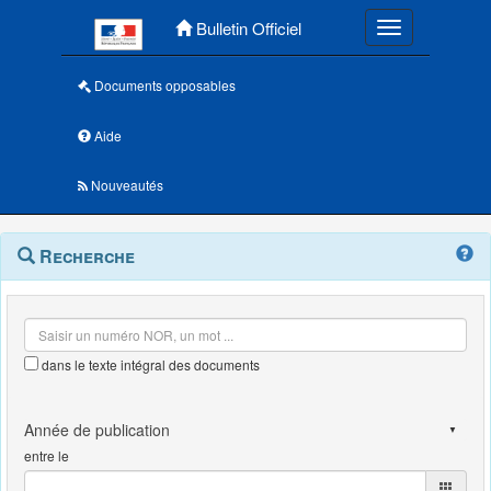
Menu principal
Bulletin Officiel
Toggle navigatio
Documents opposables
Aide
Nouveautés
Navigation
Menu
Recherche
contextuel
et
outils
annexes
dans le texte intégral des documents
entre le