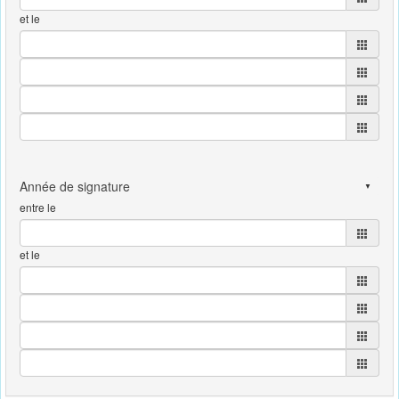
et le
entre le
et le