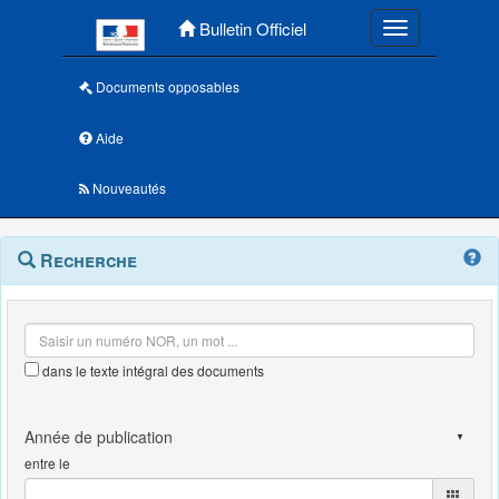
Menu principal
Bulletin Officiel
Toggle navigatio
Documents opposables
Aide
Nouveautés
Navigation
Menu
Recherche
contextuel
et
outils
annexes
dans le texte intégral des documents
entre le