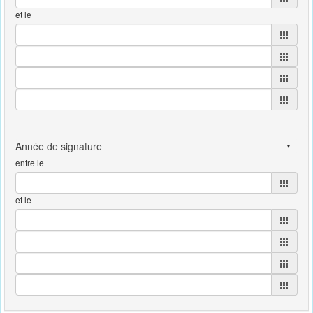
et le
entre le
et le