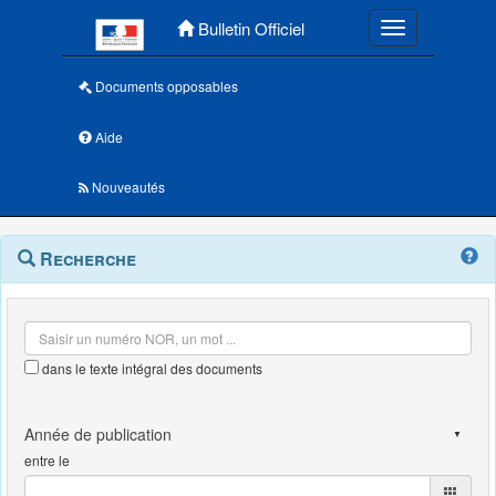
Menu principal
Bulletin Officiel
Toggle navigatio
Documents opposables
Aide
Nouveautés
Navigation
Menu
Recherche
contextuel
et
outils
annexes
dans le texte intégral des documents
entre le