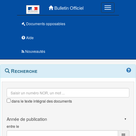
Menu principal
Bulletin Officiel
Toggle navigatio
Documents opposables
Aide
Nouveautés
Navigation
Menu
Recherche
contextuel
et
outils
annexes
dans le texte intégral des documents
entre le