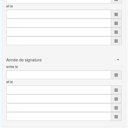
et le
entre le
et le