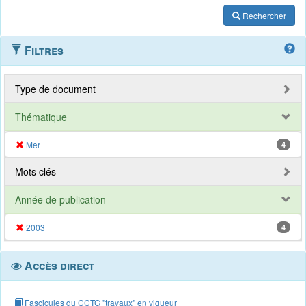
Rechercher
Filtres
Type de document
Thématique
Mer
4
Mots clés
Année de publication
2003
4
Accès direct
Fascicules du CCTG "travaux" en vigueur