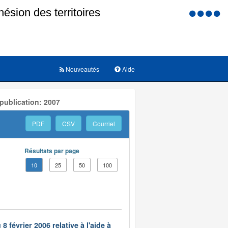
Menu
d'accessi
Nouveautés
Aide
publication: 2007
PDF
CSV
Courriel
Résultats par page
10
25
50
100
 février 2006 relative à l'aide à