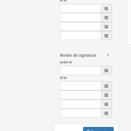
entre le
et le