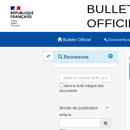
Menu principal
Bulletin Officiel
Documents o
Navigation
Menu
Recherche
contextuel
et
outils
annexes
dans le texte intégral des
documents
entre le
et le