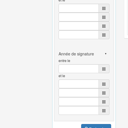
entre le
et le