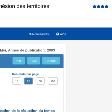
Menu
d'accessi
Nouveautés
Aide
 Mer, Année de publication: 2003
PDF
CSV
Courriel
Résultats par page
10
25
50
100
ication de la réduction du temps