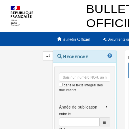
Menu principal
Bulletin Officiel
Documents o
Navigation
Menu
Recherche
contextuel
et
outils
annexes
dans le texte intégral des
documents
entre le
et le