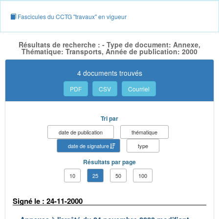
Fascicules du CCTG "travaux" en vigueur
Résultats de recherche : - Type de document: Annexe,
Thématique: Transports, Année de publication: 2000
4 documents trouvés
PDF
CSV
Courriel
Tri par
date de publication
thématique
date de signature
type
Résultats par page
10
25
50
100
Signé le : 24-11-2000