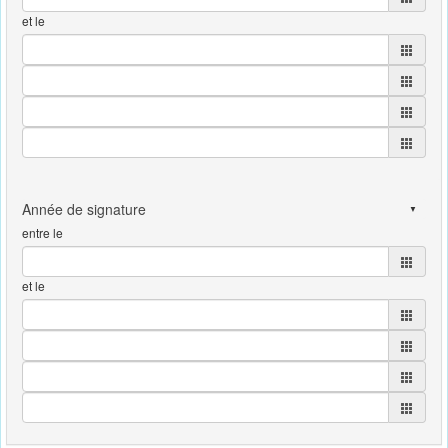
et le
entre le
et le