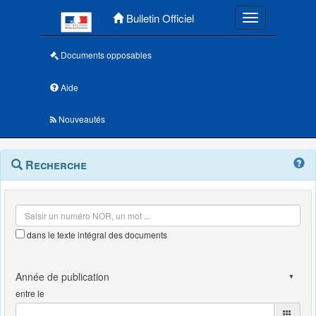
Menu principal
Bulletin Officiel
Toggle navigatio
Documents opposables
Aide
Nouveautés
Navigation
Menu
Recherche
contextuel
et
outils
annexes
dans le texte intégral des documents
entre le