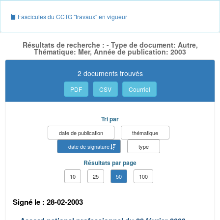
Fascicules du CCTG "travaux" en vigueur
Résultats de recherche : - Type de document: Autre,
Thématique: Mer, Année de publication: 2003
2 documents trouvés
PDF
CSV
Courriel
Tri par
date de publication
thématique
date de signature
type
Résultats par page
10
25
50
100
Signé le : 28-02-2003