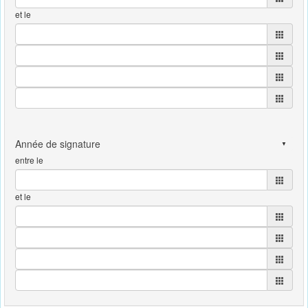
et le
entre le
et le