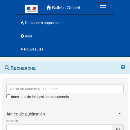
Menu principal
Bulletin Officiel
Toggle navigatio
Documents opposables
Aide
Nouveautés
Navigation
Menu
Recherche
contextuel
et
outils
annexes
dans le texte intégral des documents
entre le