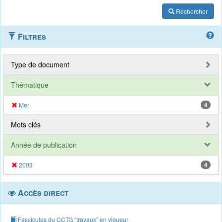
Rechercher
Filtres
Type de document
Thématique
Mer
4
Mots clés
Année de publication
2003
4
Accès direct
Fascicules du CCTG "travaux" en vigueur