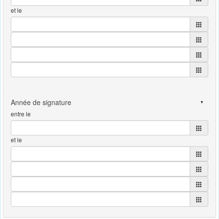
et le
entre le
et le