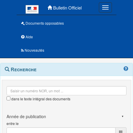
Menu principal
Bulletin Officiel
Toggle navigatio
Documents opposables
Aide
Nouveautés
Navigation
Menu
Recherche
contextuel
et
outils
annexes
dans le texte intégral des documents
entre le