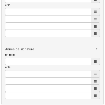
et le
entre le
et le