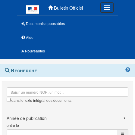
Menu principal
Bulletin Officiel
Toggle navigatio
Documents opposables
Aide
Nouveautés
Navigation
Menu
Recherche
contextuel
et
outils
annexes
dans le texte intégral des documents
entre le