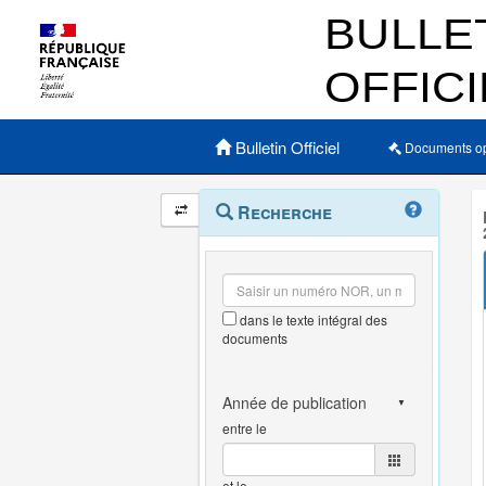
Menu principal
Bulletin Officiel
Documents o
Navigation
Menu
Recherche
contextuel
et
outils
annexes
dans le texte intégral des
documents
entre le
et le