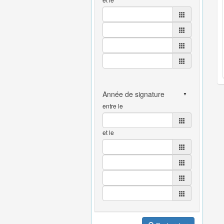
entre le
et le