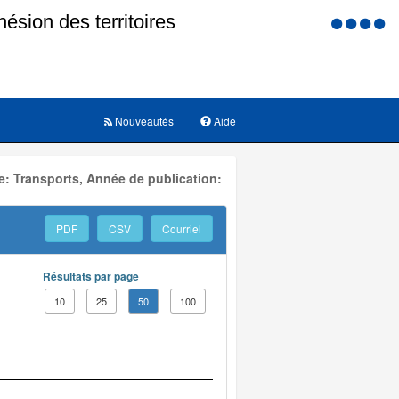
Menu
d'accessi
Nouveautés
Aide
: Transports, Année de publication:
PDF
CSV
Courriel
Résultats par page
10
25
50
100