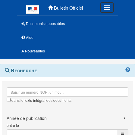
Menu principal
Bulletin Officiel
Toggle navigatio
Documents opposables
Aide
Nouveautés
Navigation
Menu
Recherche
contextuel
et
outils
annexes
dans le texte intégral des documents
entre le