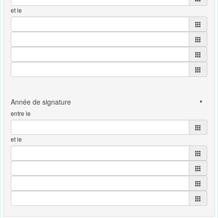
et le
entre le
et le