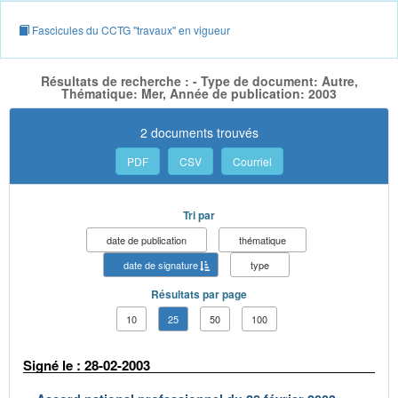
Fascicules du CCTG "travaux" en vigueur
Résultats de recherche : - Type de document: Autre,
Thématique: Mer, Année de publication: 2003
2 documents trouvés
PDF
CSV
Courriel
Tri par
date de publication
thématique
date de signature
type
Résultats par page
10
25
50
100
Signé le : 28-02-2003