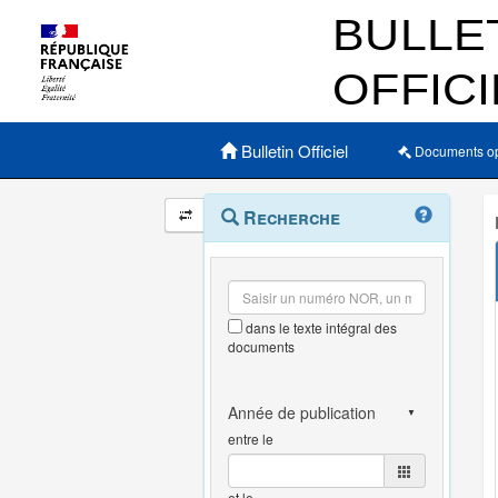
Menu principal
Bulletin Officiel
Documents o
Navigation
Menu
Recherche
contextuel
et
outils
annexes
dans le texte intégral des
documents
entre le
et le