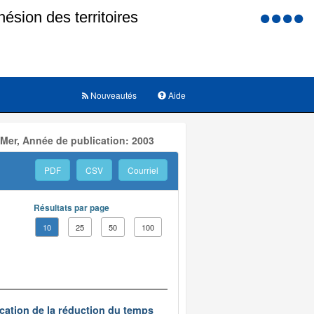
Menu
d'accessi
Nouveautés
Aide
 Mer, Année de publication: 2003
PDF
CSV
Courriel
Résultats par page
10
25
50
100
ication de la réduction du temps