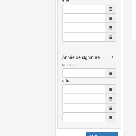
entre le
et le