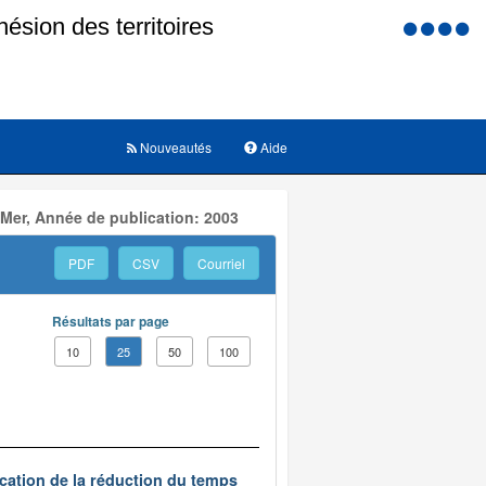
Menu
d'accessi
Nouveautés
Aide
 Mer, Année de publication: 2003
PDF
CSV
Courriel
Résultats par page
10
25
50
100
ication de la réduction du temps