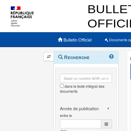
Menu principal
Bulletin Officiel
Documents o
Navigation
Menu
Recherche
contextuel
et
outils
annexes
dans le texte intégral des
documents
entre le
et le