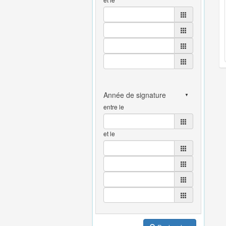
entre le
et le