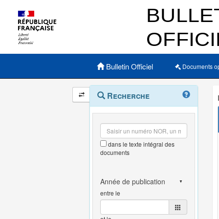
Menu principal
Bulletin Officiel
Documents o
Navigation
Menu
Recherche
contextuel
et
outils
annexes
dans le texte intégral des
documents
entre le
et le