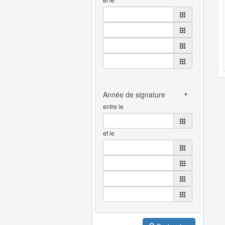
entre le
et le