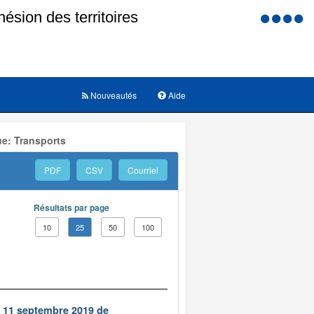
Menu
d'accessi
Nouveautés
Aide
ue: Transports
PDF
CSV
Courriel
Résultats par page
10
25
50
100
u 11 septembre 2019 de