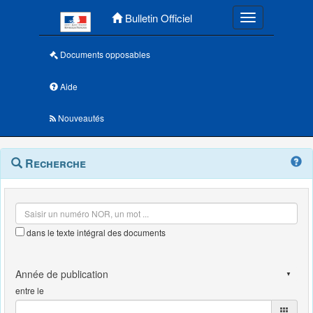
Menu principal
Bulletin Officiel
Toggle navigatio
Documents opposables
Aide
Nouveautés
Navigation
Menu
Recherche
contextuel
et
outils
annexes
dans le texte intégral des documents
entre le