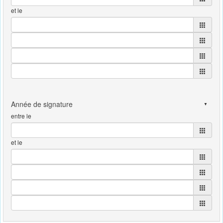
et le
entre le
et le