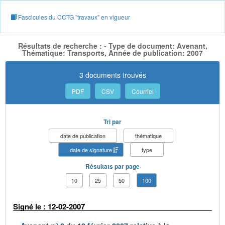
Fascicules du CCTG "travaux" en vigueur
Résultats de recherche : - Type de document: Avenant,
Thématique: Transports, Année de publication: 2007
3 documents trouvés
PDF
CSV
Courriel
Tri par
date de publication
thématique
date de signature
type
Résultats par page
10
25
50
100
Signé le : 12-02-2007