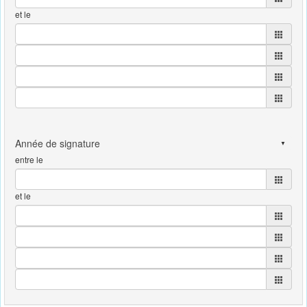
et le
entre le
et le