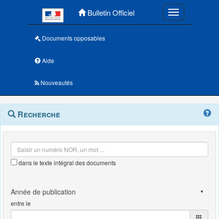
Menu principal
Bulletin Officiel
Toggle navigatio
Documents opposables
Aide
Nouveautés
Navigation
Menu
Recherche
contextuel
et
outils
annexes
dans le texte intégral des documents
entre le