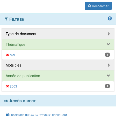
Rechercher
Filtres
Type de document
Thématique
Mer
4
Mots clés
Année de publication
2003
4
Accès direct
Fascicules du CCTG "travaux" en vigueur