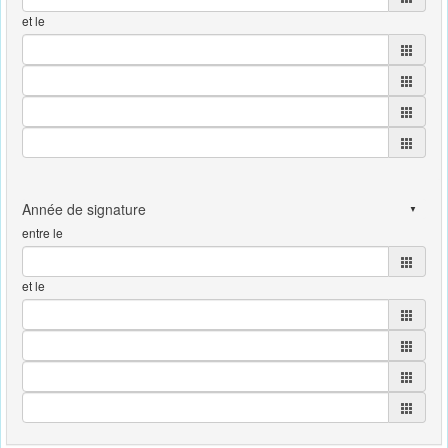
et le
entre le
et le