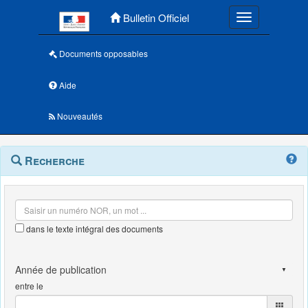
Menu principal
Bulletin Officiel
Toggle navigatio
Documents opposables
Aide
Nouveautés
Navigation
Menu
Recherche
contextuel
et
outils
annexes
dans le texte intégral des documents
entre le