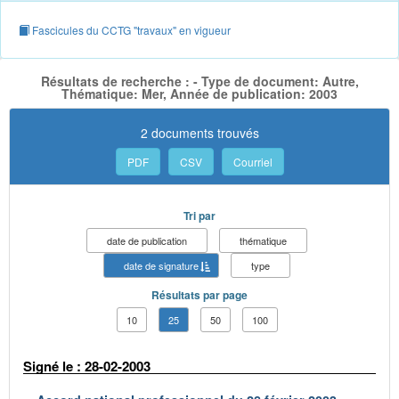
Fascicules du CCTG "travaux" en vigueur
Résultats de recherche : - Type de document: Autre,
Thématique: Mer, Année de publication: 2003
2 documents trouvés
PDF
CSV
Courriel
Tri par
date de publication
thématique
date de signature
type
Résultats par page
10
25
50
100
Signé le : 28-02-2003