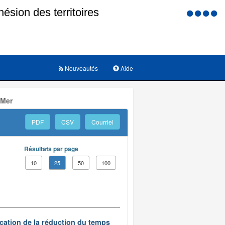
Menu
d'accessi
Nouveautés
Aide
 Mer
PDF
CSV
Courriel
Résultats par page
10
25
50
100
ication de la réduction du temps