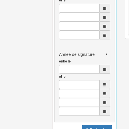
entre le
et le