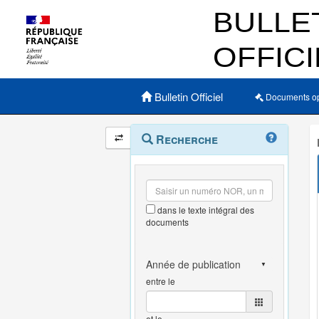
Menu principal
Bulletin Officiel
Documents o
Navigation
Menu
Recherche
contextuel
et
outils
annexes
dans le texte intégral des
documents
entre le
et le