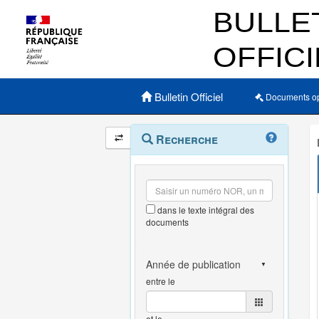
Menu principal
Bulletin Officiel
Documents o
Navigation
Menu
Recherche
contextuel
et
outils
annexes
dans le texte intégral des
documents
entre le
et le