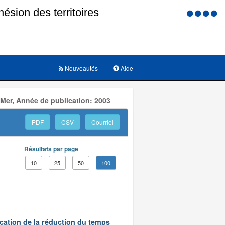
Menu
d'accessi
Nouveautés
Aide
 Mer, Année de publication: 2003
PDF
CSV
Courriel
Résultats par page
10
25
50
100
ication de la réduction du temps