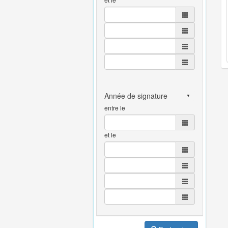
entre le
et le