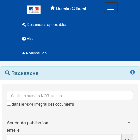
Menu principal
Bulletin Officiel
Toggle navigatio
Documents opposables
Aide
Nouveautés
Navigation
Menu
Recherche
contextuel
et
outils
annexes
dans le texte intégral des documents
entre le