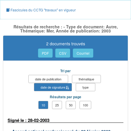
Fascicules du CCTG "travaux" en vigueur
Résultats de recherche : - Type de document: Autre,
Thématique: Mer, Année de publication: 2003
2 documents trouvés
PDF
CSV
Courriel
Tri par
date de publication
thématique
date de signature
type
Résultats par page
10
25
50
100
Signé le : 28-02-2003