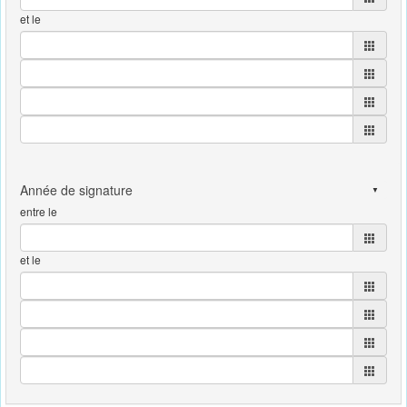
et le
entre le
et le