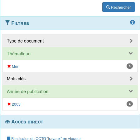
Rechercher
Filtres
Type de document
Thématique
Mer
4
Mots clés
Année de publication
2003
4
Accès direct
Fascicules du CCTG "travaux" en vigueur