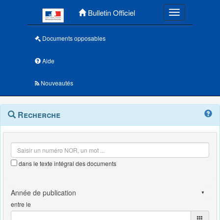
Menu principal
Bulletin Officiel
Toggle navigatio
Documents opposables
Aide
Nouveautés
Navigation
Menu
Recherche
contextuel
et
outils
annexes
dans le texte intégral des documents
entre le