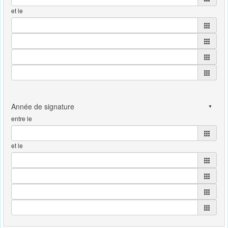
et le
entre le
et le