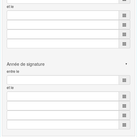
et le
entre le
et le