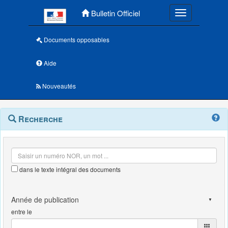
Menu principal
Bulletin Officiel
Toggle navigatio
Documents opposables
Aide
Nouveautés
Navigation
Menu
Recherche
contextuel
et
outils
annexes
dans le texte intégral des documents
entre le