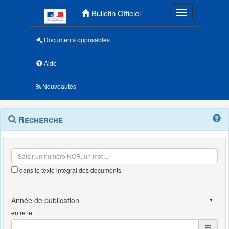
Menu principal
Bulletin Officiel
Toggle navigatio
Documents opposables
Aide
Nouveautés
Navigation
Menu
Recherche
contextuel
et
outils
annexes
dans le texte intégral des documents
entre le