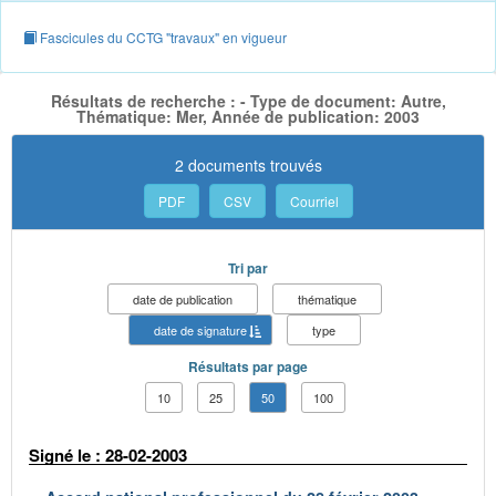
Fascicules du CCTG "travaux" en vigueur
Résultats de recherche : - Type de document: Autre,
Thématique: Mer, Année de publication: 2003
2 documents trouvés
PDF
CSV
Courriel
Tri par
date de publication
thématique
date de signature
type
Résultats par page
10
25
50
100
Signé le : 28-02-2003