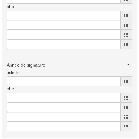
et le
entre le
et le